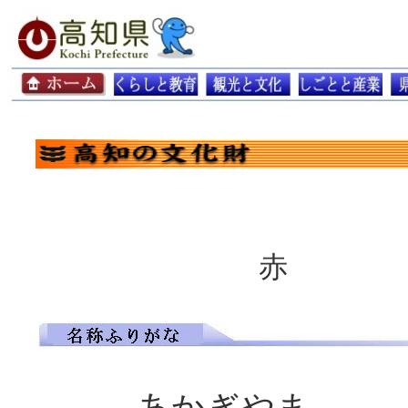
赤
あかぎやま