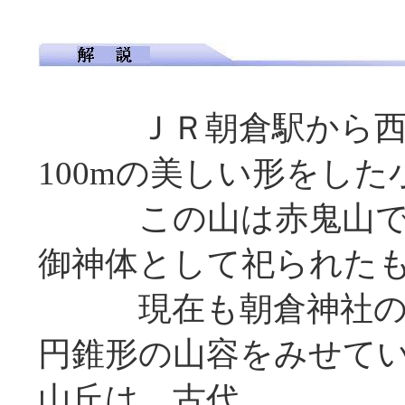
ＪＲ朝倉駅から西
100mの美しい形をし
この山は赤鬼山であ
御神体として祀られた
現在も朝倉神社の背
円錐形の山容をみせて
山丘は、古代