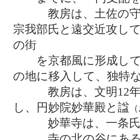
教房は、土佐の守護
宗我部氏と遠交近攻し
の街
を京都風に形成して
の地に移入して、独特
教房は、文明12年(1
し、円妙院妙華殿と諡
（
妙華寺は、一条氏の
寺の北の谷にある墓