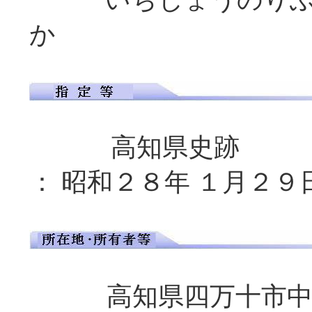
か
高知県史
： 昭和２８年 １月２９
高知県四万十市中