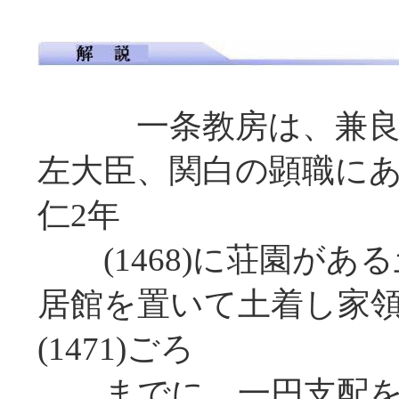
一条教房は、兼良の
左大臣、関白の顕職に
仁2年
(1468)に荘園があ
居館を置いて土着し家領
(1471)ごろ
までに、一円支配を