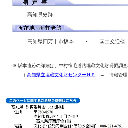
高知県史跡 指定年月日
高知県四万十市坂本 ・ 国土交通省 中
※ 坂本遺跡の詳細は、
中村宿毛道路埋蔵文化財発掘調査
（
高知県立埋蔵文化財センターＨＰ
→ 情報管理Ｄ