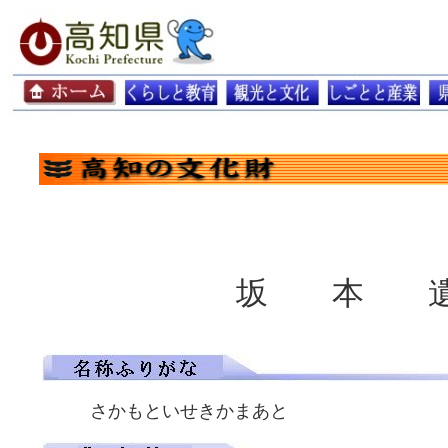
坂 本 
さかもといせきかまあと