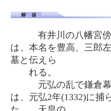
有井川の八幡宮傍ら
は、本名を豊高、三郎
墓と伝えら
れる。
元弘の乱で鎌倉幕府
は、元弘2年(1332)
た。 天皇の