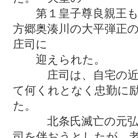
第１皇子尊良親王も、
方郷奥湊川の大平弾正
庄司に
迎えられた。
庄司は、自宅の近く
て何くれとなく忠勤に
た。
北条氏滅亡の元弘３年(
司を伴おうとしたが、