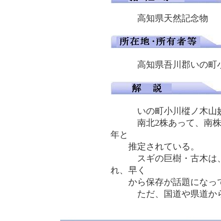
高知県天然記念
高知県吾川郡いの町
いの町小川樅ノ木山妙見
南北2株あって、南株は根元
年と
推定されている。
スギの巨樹・古木は、県
れ、早く
から保存が話題になっ
ただ、国道や県道から離