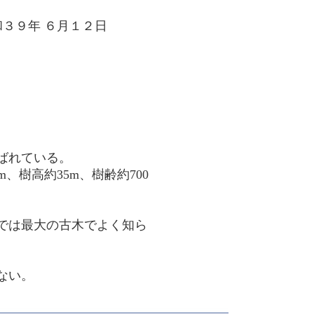
 ６月１２日
ばれている。
樹高約35m、樹齢約700
は最大の古木でよく知ら
ない。