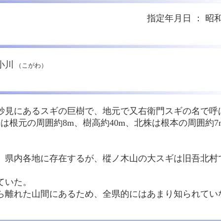
物 指定年月日 ： 昭和３９年
小川
（こがわ）
にあるスギの巨樹で、地元で又右衛門スギの名で呼
の周囲約8m、樹高約40m、北株は根本の周囲約7m、
内各地に存在するが、樅ノ木山の大スギは旧吾北村で
ていた。
れた山間にあるため、全県的にはあまり知られてい