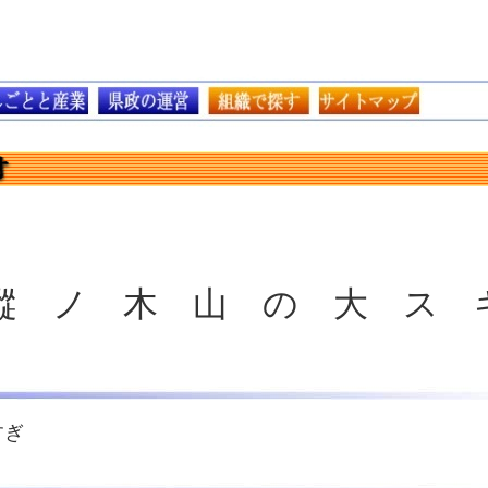
樅 ノ 木 山 の 大 ス 
すぎ