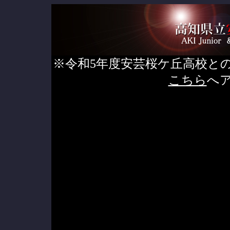
※令和5年度安芸桜ケ丘高校と
こちら
へ