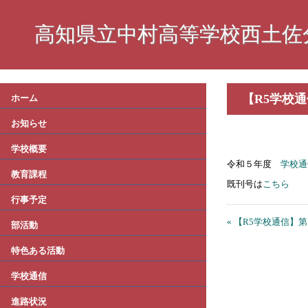
高知県立中村高等学校西土佐
【R5学校
ホーム
お知らせ
学校概要
令和５年度
学校通
教育課程
既刊号は
こちら
行事予定
« 【R5学校通信】
部活動
特色ある活動
学校通信
進路状況