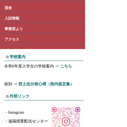
宿舎
入試情報
事務室より
アクセス
学校案内
令和6年度入学生の学校案内 ⇒
こちら
校則 ⇒
西土佐分校心得（校内規定集）
外部リンク
・
Instagram
・
遠隔授業配信センター