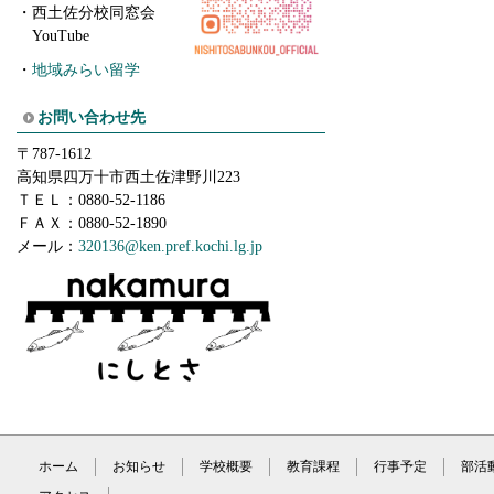
・
西土佐分校同窓会
YouTube
・
地域みらい留学
お問い合わせ先
〒787-1612
高知県四万十市西土佐津野川223
ＴＥＬ：0880-52-1186
ＦＡＸ：0880-52-1890
メール：
320136
@ken.pref.kochi.lg.jp
ホーム
お知らせ
学校概要
教育課程
行事予定
部活