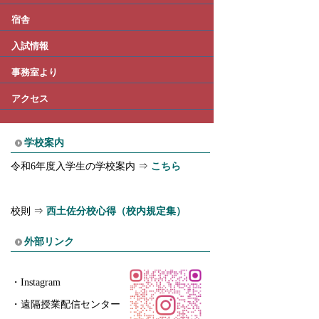
宿舎
入試情報
事務室より
アクセス
学校案内
令和6年度入学生の学校案内 ⇒
こちら
校則 ⇒
西土佐分校心得（校内規定集）
外部リンク
・
Instagram
・
遠隔授業配信センター