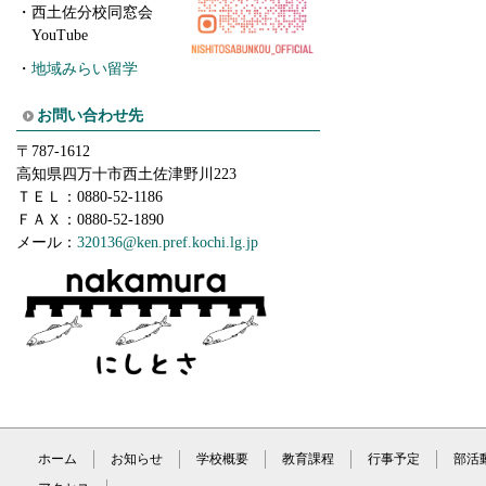
・
西土佐分校同窓会
YouTube
・
地域みらい留学
お問い合わせ先
〒787-1612
高知県四万十市西土佐津野川223
ＴＥＬ：0880-52-1186
ＦＡＸ：0880-52-1890
メール：
320136
@ken.pref.kochi.lg.jp
ホーム
お知らせ
学校概要
教育課程
行事予定
部活