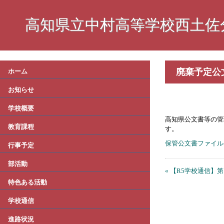
高知県立中村高等学校西土佐
廃棄予定公
ホーム
お知らせ
学校概要
高知県公文書等の管
教育課程
す。
保管公文書ファイル
行事予定
部活動
« 【R5学校通信】
特色ある活動
学校通信
進路状況