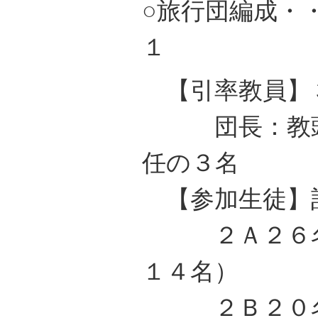
○旅行団編成・
１
【引率教員】
団長：教頭，
任の３名
【参加生徒】
２Ａ２６名（
１４名）
２Ｂ２０名（