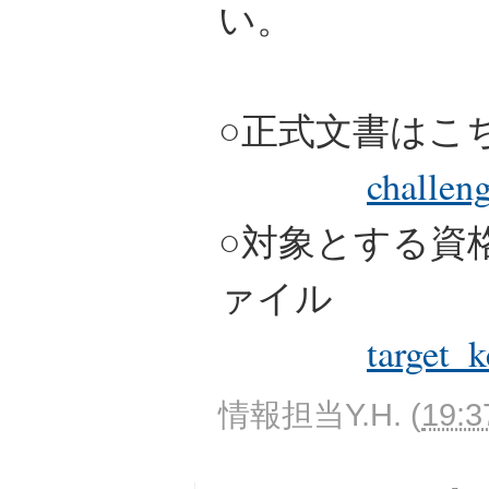
い。
○正式文書はこ
challen
○対象とする資
ァイル
target_
情報担当Y.H.
(
19:3