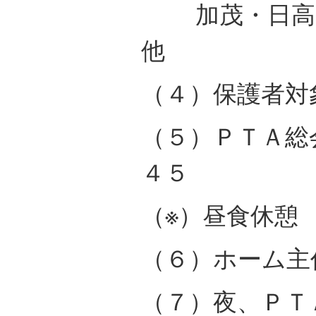
加茂・日高，
他
（４）保護者対
（５）ＰＴＡ総
４５
（※）昼食休憩
（６）ホーム主
（７）夜、ＰＴ