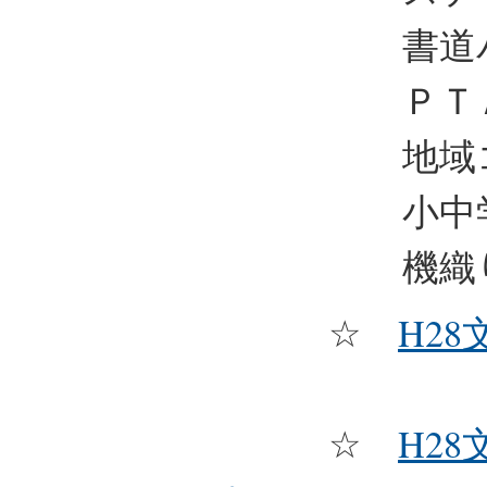
書道パフ
ＰＴＡコ
地域コ
小中学校
機織り体
☆
H28
☆
H2