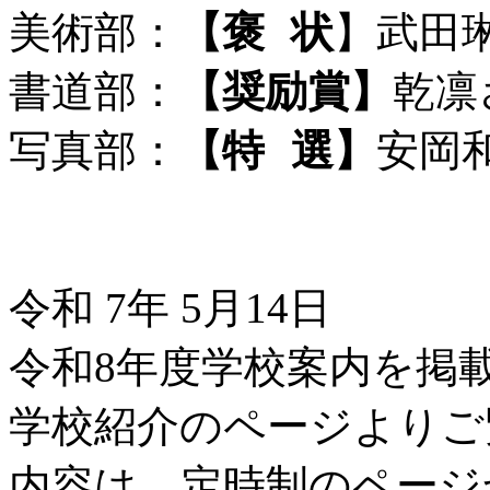
美術部：
【褒
□
状
】武田琳
書道部：
【奨励賞】
乾凛
写真部：
【特
□
選】
安岡和
令和 7年 5月14日
令和8年度学校案内を掲
学校紹介のページよりご
内容は、定時制のページ