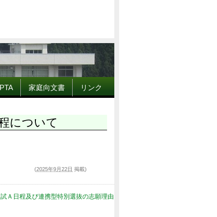
PTA
家庭向文書
リンク
程について
(
2025年9月22日
掲載)
入試Ａ日程及び連携型特別選抜の志願理由