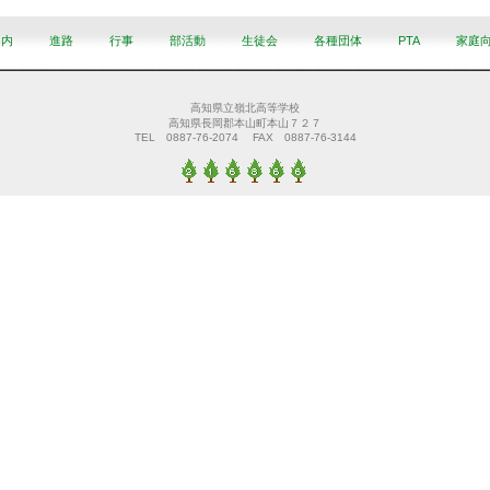
案内
進路
行事
部活動
生徒会
各種団体
PTA
家庭
高知県立嶺北高等学校
高知県長岡郡本山町本山７２７
TEL 0887-76-2074 FAX 0887-76-3144