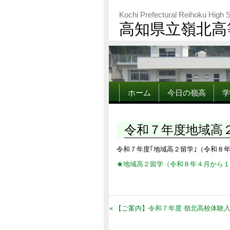
Kochi Prefectural Reihoku High 
高知県立嶺北高
ホーム
今日の嶺高
学
令和７年度地域高
令和７年度｢地域高２留学｣（令和８
★地域高２留学（令和８年４月から１
« 【ご案内】令和７年度 嶺北高校体験入