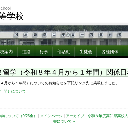
School
等学校
校案内
進路
行事
部活動
生徒会
各種団体
２留学（令和８年４月から１年間）関係日
年４月から１年間）についてのお知らせを下記リンク先に掲載しました。
年間）について
学について（9/26金）
|
メインページ
|
アーカイブ
|
令和８年度高知県高校
書について »