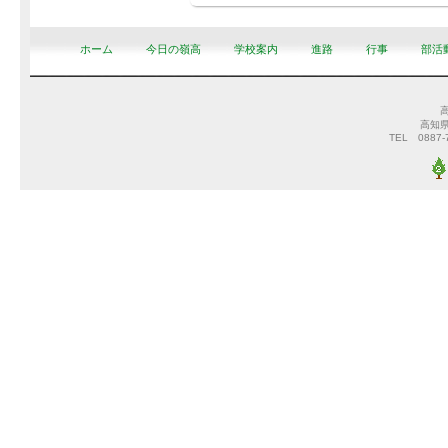
ホーム
今日の嶺高
学校案内
進路
行事
部活
高知
TEL 0887-