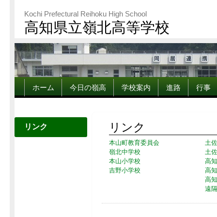
Kochi Prefectural Reihoku High School
高知県立嶺北高等学校
ホーム
今日の嶺高
学校案内
進路
行事
リンク
リンク
本山町教育委員会
土
嶺北中学校
土
本山小学校
高
吉野小学校
高
高
遠