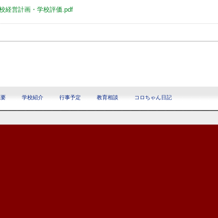
校経営計画・学校評価.pdf
概要
学校紹介
行事予定
教育相談
コロちゃん日記