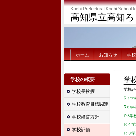
Kochi Prefectural Kochi School f
高知県立高知ろ
ホーム
お知らせ
学校
学
学校の概要
学校評
学校長挨拶
R７学
学校教育目標関連
R６学
Ｒ5学
学校経営方針
Ｒ４学
学校評価
Ｒ３学