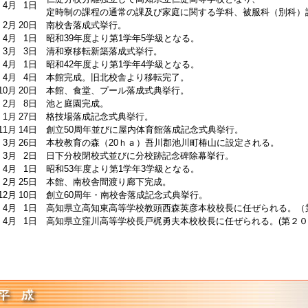
4月
1日
定時制の課程の通常の課及び家庭に関する学科、被服科（別科）
2月
20日
南校舎落成式挙行。
4月
1日
昭和39年度より第1学年5学級となる。
3月
3日
清和寮移転新築落成式挙行。
4月
1日
昭和42年度より第1学年4学級となる。
4月
4日
本館完成。旧北校舎より移転完了。
10月
20日
本館、食堂、プール落成式典挙行。
2月
8日
池と庭園完成。
1月
27日
格技場落成記念式典挙行。
11月
14日
創立50周年並びに屋内体育館落成記念式典挙行。
3月
26日
本校教育の森（20ｈａ）吾川郡池川町椿山に設定される。
3月
2日
日下分校閉校式並びに分校跡記念碑除幕挙行。
4月
1日
昭和53年度より第1学年3学級となる。
2月
25日
本館、南校舎間渡り廊下完成。
12月
10日
創立60周年・南校舎落成記念式典挙行。
4月
1日
高知県立高知東高等学校教頭西森英彦本校校長に任ぜられる。（第
4月
1日
高知県立窪川高等学校長戸梶勇夫本校校長に任ぜられる。(第２０