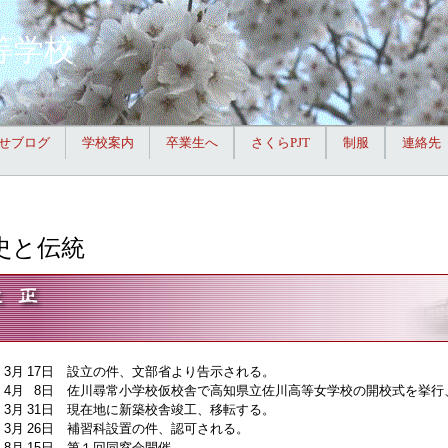
等学校
せブログ
学校案内
卒業生へ
さくらPJT
制服
連絡先
史と伝統
3月
17日
設立の件、文部省より告示される。
4月
8日
佐川尋常小学校仮校舎で高知県立佐川高等女学校の開校式を挙行
3月
31日
現在地に新築校舎竣工、移転する。
3月
26日
補習科設置の件、認可される。
8月
15日
第１回同窓会開催。