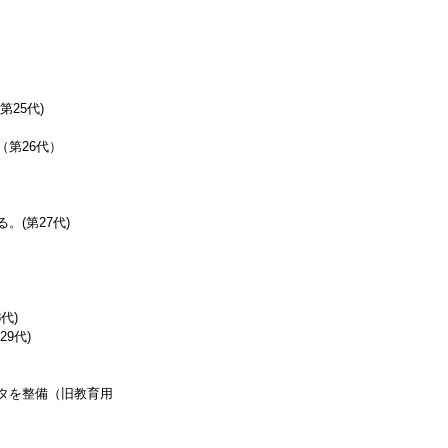
25代)
第26代）
(第27代)
代)
9代)
）
タを整備（旧教育用