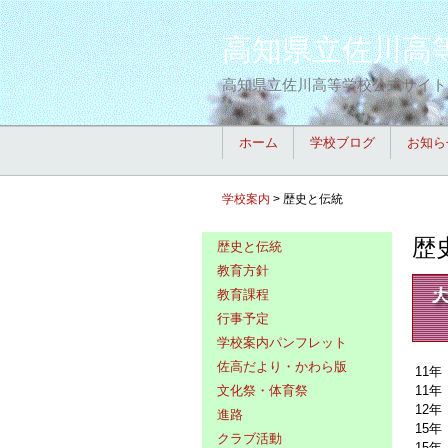
高知県立佐川高
高知県立佐川高等学校公式サイト
ホーム
学校ブログ
お知ら
学校案内
>
歴史と伝統
歴
歴史と伝統
教育方針
教育課程
行事予定
学校案内パンフレット
佐高だより・かわら版
11年
11年
文化祭・体育祭
12年
進路
15年
クラブ活動
15年