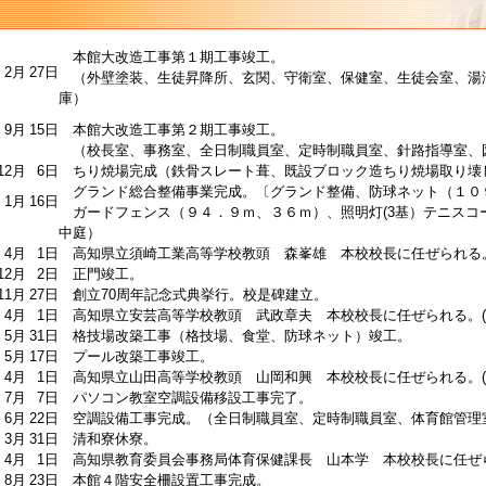
本館大改造工事第１期工事竣工。
2月
27日
（外壁塗装、生徒昇降所、玄関、守衛室、保健室、生徒会室、湯
庫）
9月
15日
本館大改造工事第２期工事竣工。
（校長室、事務室、全日制職員室、定時制職員室、針路指導室、
12月
6日
ちり焼場完成（鉄骨スレート葺、既設ブロック造ちり焼場取り壊
グランド総合整備事業完成。〔グランド整備、防球ネット（１０
1月
16日
ガードフェンス（９４．９ｍ、３６ｍ）、照明灯(3基）テニスコー
中庭）
4月
1日
高知県立須崎工業高等学校教頭 森峯雄 本校校長に任ぜられる。
12月
2日
正門竣工。
11月
27日
創立70周年記念式典挙行。校是碑建立。
4月
1日
高知県立安芸高等学校教頭 武政章夫 本校校長に任ぜられる。(
5月
31日
格技場改築工事（格技場、食堂、防球ネット）竣工。
5月
17日
プール改築工事竣工。
4月
1日
高知県立山田高等学校教頭 山岡和興 本校校長に任ぜられる。(
7月
7日
パソコン教室空調設備移設工事完了。
6月
22日
空調設備工事完成。（全日制職員室、定時制職員室、体育館管理
3月
31日
清和寮休寮。
4月
1日
高知県教育委員会事務局体育保健課長 山本学 本校校長に任ぜられ
8月
23日
本館４階安全柵設置工事完成。