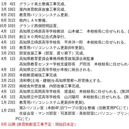
1月
4日
グランド表土整備工事完成。
3月
19日
屋内体育館床改修工事完成。
8月
23日
教育用パソコンシステム更新。
8月
31日
校内ＬＡＮ整備。
10月
10日
グランド西側照明設置。
4月
1日
高知県立梼原高等学校教頭 山本健二 本校校長に任ぜられる。(第
11月
15日
創立８０周年記念式典挙行。
4月
1日
高知県立梼原高等学校長 平井洋一郎 本校校長に任ぜられる。（
9月
1日
教育用パソコンシステム更新(6年更新)。
3月
23日
部室改築工事（部室、渡り廊下）完成。
4月
1日
高知県教育委員会事務局教育政策課企画監兼
高知県教育センター学校支援部長 戸田浩 本校校長に任ぜられる。
4月
1日
高知県立仁淀高等学校が本校に統合される。
1月
20日
本館耐震補強工事完成
3月
21日
清和寮(土地・建物)を高知県警察へ所管換えする。
3月
22日
南校舎外壁改修、内部改修工事完成。
4月
1日
高知県立高岡高等学校長 渡邉紀 本校校長に任ぜられる。(第28
4月
1日
高知県立中芸高等学校長 山川陽司 本校校長に任ぜられる。(第2
1月
23日
教育用パソコンシステム更新(6年更新)。
第2パソコン室（本館4F,旧ワープロ室)を整備（旧教育用PCにて
1月
23日
生徒会室・マンガ部室・写真部室・美術部室にパソコン・プリン
PCにて）
9月
以降
(体育館耐震工事予定：開始日未定）