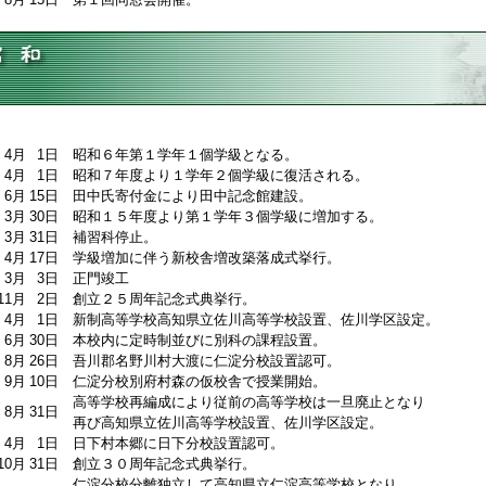
4月
1日
昭和６年第１学年１個学級となる。
4月
1日
昭和７年度より１学年２個学級に復活される。
6月
15日
田中氏寄付金により田中記念館建設。
3月
30日
昭和１５年度より第１学年３個学級に増加する。
3月
31日
補習科停止。
4月
17日
学級増加に伴う新校舎増改築落成式挙行。
3月
3日
正門竣工
11月
2日
創立２５周年記念式典挙行。
4月
1日
新制高等学校高知県立佐川高等学校設置、佐川学区設定。
6月
30日
本校内に定時制並びに別科の課程設置。
8月
26日
吾川郡名野川村大渡に仁淀分校設置認可。
9月
10日
仁淀分校別府村森の仮校舎で授業開始。
高等学校再編成により従前の高等学校は一旦廃止となり
8月
31日
再び高知県立佐川高等学校設置、佐川学区設定。
4月
1日
日下村本郷に日下分校設置認可。
10月
31日
創立３０周年記念式典挙行。
仁淀分校分離独立して高知県立仁淀高等学校となり、