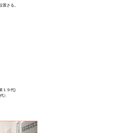
設置さる。
１９代)
代）