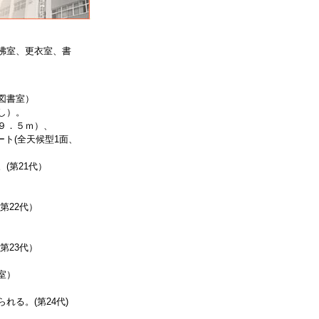
沸室、更衣室、書
図書室）
し）。
９．５ｍ）、
ト(全天候型1面、
(第21代）
第22代）
第23代）
室）
る。(第24代)