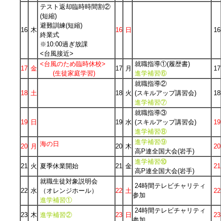
テスト返却臨時時間割②
(短縮)
避難訓練(短縮)
16
木
16
日
16
終業式
※10:00過ぎ放課
<台風接近>
<台風のため臨時休校>
就職指導①(履歴書)
17
金
17
月
17
(生徒家庭学習)
進学補習⑥
就職指導②
18
土
18
火
(スキルアップ講習会)
18
進学補習⑦
就職指導③
19
日
19
水
(スキルアップ講習会)
19
進学補習⑧
進学補習⑨
海の日
20
月
20
木
20
高P連全国大会(岩手)
進学補習⑩
21
火
夏季休業開始
21
金
21
高P連全国大会(岩手)
就職生徒対象説明会
24時間テレビチャリティ
22
水
（オレンジホール）
22
土
22
参加
進学補習①
24時間テレビチャリティ
23
木
進学補習②
23
日
23
参加