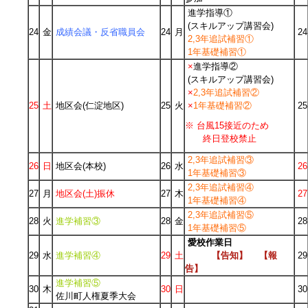
進学指導①
(スキルアップ講習会)
24
金
成績会議・反省職員会
24
月
24
2,3年追試補習①
1年基礎補習①
×
進学指導②
(スキルアップ講習会)
×
2,3年追試補習②
25
土
地区会(仁淀地区)
25
火
×
1年基礎補習②
25
※ 台風15接近のため
終日登校禁止
2,3年追試補習③
26
日
地区会(本校)
26
水
26
1年基礎補習③
2,3年追試補習④
27
月
地区会(土)振休
27
木
27
1年基礎補習④
2,3年追試補習⑤
28
火
進学補習③
28
金
28
1年基礎補習⑤
愛校作業日
29
水
進学補習④
29
土
【告知】
【報
29
告】
進学補習⑤
30
木
30
日
30
佐川町人権夏季大会