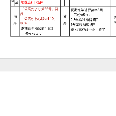
31
金
地区会(日)振休
「佐高だより第65号」発
夏期進学補習後半5回
行
70分×5コマ
備
備
「佐高かわら版vol.10」
2,3年追試補習 5回
考
考
発行
1年基礎補習 5回
夏期進学補習前半5回
※ 佐高杯は中止・終了
70分×5コマ