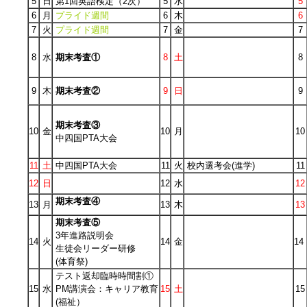
5
日
第1回英語検定（2次）
5
水
5
6
月
プライド週間
6
木
6
7
火
プライド週間
7
金
7
8
水
期末考査①
8
土
8
9
木
期末考査②
9
日
9
期末考査③
10
金
10
月
10
中四国PTA大会
11
土
中四国PTA大会
11
火
校内選考会(進学)
11
12
日
12
水
12
期末考査④
13
月
13
木
13
期末考査⑤
3年進路説明会
14
火
14
金
14
生徒会リーダー研修
(体育祭)
テスト返却臨時時間割①
15
水
PM講演会：キャリア教育
15
土
15
(福祉）