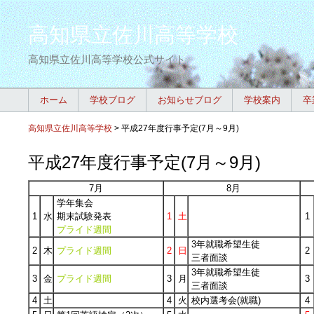
高知県立佐川高等学校
高知県立佐川高等学校公式サイト
ホーム
学校ブログ
お知らせブログ
学校案内
卒
高知県立佐川高等学校
>
平成27年度行事予定(7月～9月)
平成27年度行事予定(7月～9月)
7月
8月
学年集会
1
水
期末試験発表
1
土
1
プライド週間
3年就職希望生徒
2
木
プライド週間
2
日
2
三者面談
3年就職希望生徒
3
金
プライド週間
3
月
3
三者面談
4
土
4
火
校内選考会(就職)
4