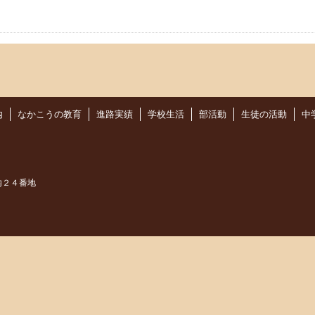
内
なかこうの教育
進路実績
学校生活
部活動
生徒の活動
中
内２４番地