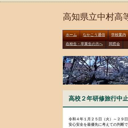
高知県立中村高
ホーム
なかこう通信
学校案内
在校生・卒業生の方へ
同窓会
高校２年研修旅行中
令和４年１月２５日（火）～２９日
安心安全を最優先に考えての判断で