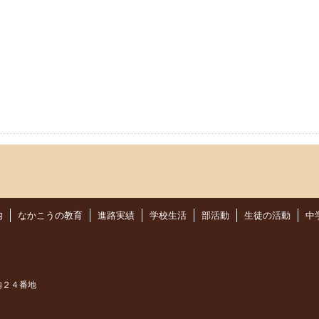
内
なかこうの教育
進路実績
学校生活
部活動
生徒の活動
中
内２４番地