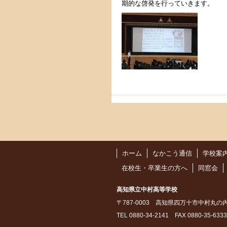
期的な啓発を行っていきます。
ホーム
なかこう通信
学校案
在校生・卒業生の方へ
同窓会
高知県立中村高等学校
〒787-0003 高知県四万十市中村丸の
TEL 0880-34-2141 FAX 0880-35-6333