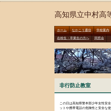
高知県立中村高
ホーム
なかこう通信
学校案内
在校生・卒業生の方へ
同窓会
非行防止教室
この日は高知県警本部少年女性安全
ットや携帯電話の危険性と安全な使