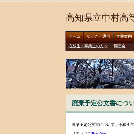
高知県立中村高
ホーム
なかこう通信
学校案内
在校生・卒業生の方へ
同窓会
廃棄予定公文書につ
廃棄予定公文書について、令和４年
こちらから
リストは