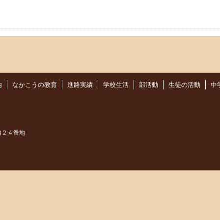
内
なかこうの教育
進路実績
学校生活
部活動
生徒の活動
中
内２４番地