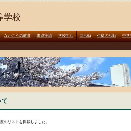
等学校
なかこうの教育
進路実績
学校生活
部活動
生徒の活動
中学
いて
度のリストを掲載しました。