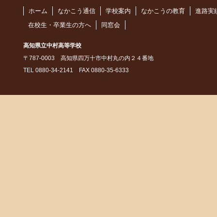
ホーム
なかこう通信
学校案内
なかこうの教育
進路実
在校生・卒業生の方へ
同窓会
高知県立中村高等学校
〒787-0003 高知県四万十市中村丸の内２４番地
TEL 0880-34-2141 FAX 0880-35-6333