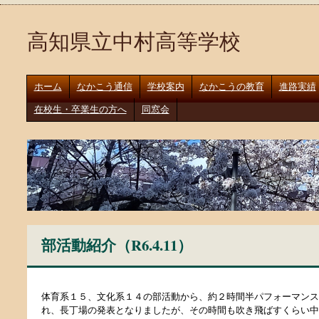
高知県立中村高等学校
ホーム
なかこう通信
学校案内
なかこうの教育
進路実績
在校生・卒業生の方へ
同窓会
部活動紹介（R6.4.11）
体育系１５、文化系１４の部活動から、約２時間半パフォーマンス
れ、長丁場の発表となりましたが、その時間も吹き飛ばすくらい中