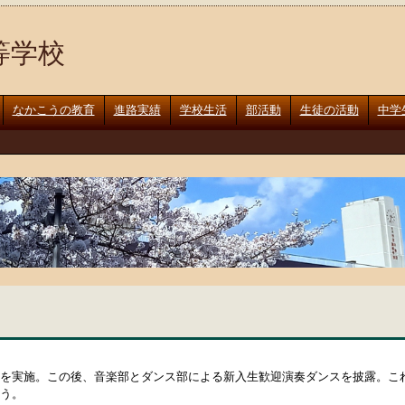
等学校
なかこうの教育
進路実績
学校生活
部活動
生徒の活動
中学
を実施。この後、音楽部とダンス部による新入生歓迎演奏ダンスを披露。こ
う。