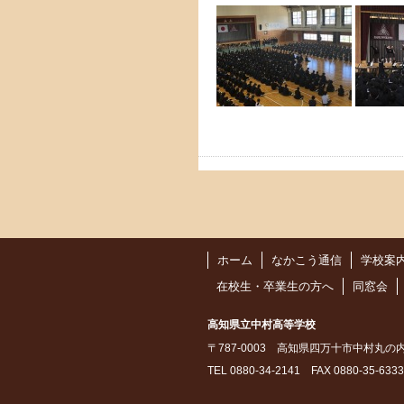
ホーム
なかこう通信
学校案
在校生・卒業生の方へ
同窓会
高知県立中村高等学校
〒787-0003 高知県四万十市中村丸の
TEL 0880-34-2141 FAX 0880-35-6333