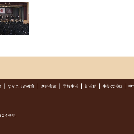
内
なかこうの教育
進路実績
学校生活
部活動
生徒の活動
中
内２４番地