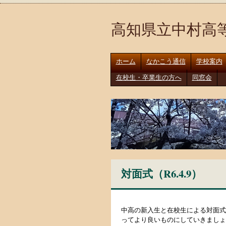
高知県立中村高
ホーム
なかこう通信
学校案内
在校生・卒業生の方へ
同窓会
対面式（R6.4.9）
中高の新入生と在校生による対面式
ってより良いものにしていきましょ