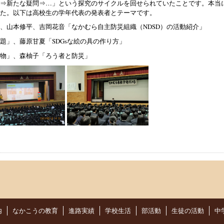
⇒新たな疑問⇒…」という探究のサイクルを回せられていたことです。本当
た。
以下は高校生の学年代表の発表者とテーマです。
、山本修平、吉岡花音「なかむら自主防災組織（NDSD）の活動紹介」
題」、藤原甘夏「SDGsな絵の具の作り方」
物」、森柚子「ろう者と防災」
内
なかこうの教育
進路実績
学校生活
部活動
生徒の活動
中