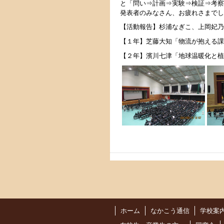
と「
問い⇒計画⇒実験⇒検証⇒考察
発表者のみなさん、お疲れさまでし
【活動報告】杉浦なぎこ、上岡妃乃
【１年】芝藤大知「物流が抱える課
【２年】濱川七津「地球温暖化と植
ホーム
なかこう通信
学校案