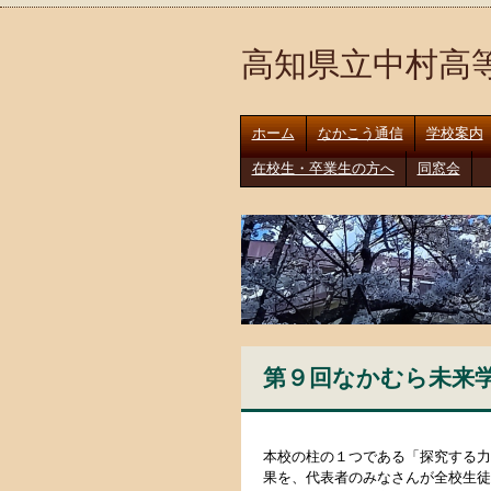
高知県立中村高
ホーム
なかこう通信
学校案内
在校生・卒業生の方へ
同窓会
第９回なかむら未来学発
本校の柱の１つである「探究する力
果を、代表者のみなさんが全校生徒