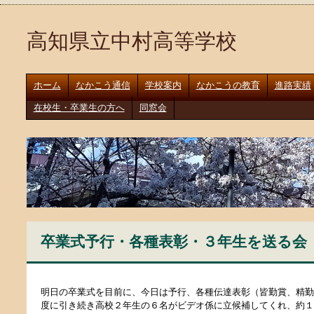
高知県立中村高等学校
ホーム
なかこう通信
学校案内
なかこうの教育
進路実績
在校生・卒業生の方へ
同窓会
卒業式予行・各種表彰・３年生を送る会（R7
明日の卒業式を目前に、今日は予行、各種伝達表彰（皆勤賞、精勤
度に引き続き高校２年生の６名がビデオ係に立候補してくれ、約１