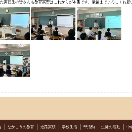
た実習生の皆さんも教育実習はこれからが本番です。最後までよろしくお願
内
なかこうの教育
進路実績
学校生活
部活動
生徒の活動
中