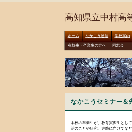
高知県立中村高
ホーム
なかこう通信
学校案内
在校生・卒業生の方へ
同窓会
なかこうセミナー＆先輩は
本校の卒業生が、教育実習生として
活のことや研究、進路に向けてなど