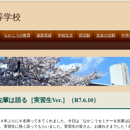
等学校
なかこうの教育
進路実績
学校生活
部活動
生徒の活動
中学
語る［実習生Ver.］（R7.6.10）
４年ぶりに６名帰ってきてくれました。今日は「なかこうセミナー＆先輩は語る
、実習生に熱く語ってもらいました。実習生の皆さん、お疲れさまでした！