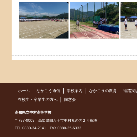
ホーム
なかこう通信
学校案内
なかこうの教育
進路実
在校生・卒業生の方へ
同窓会
高知県立中村高等学校
〒787-0003 高知県四万十市中村丸の内２４番地
TEL 0880-34-2141 FAX 0880-35-6333