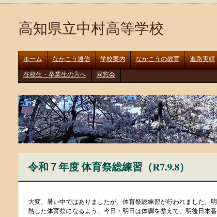
高知県立中村高等学校
ホーム
なかこう通信
学校案内
なかこうの教育
進路実績
在校生・卒業生の方へ
同窓会
令和７年度 体育祭総練習（R7.9.8）
大変、暑い中ではありましたが、体育祭総練習が行われました。明
熱した体育祭になるよう、今日・明日は体調を整えて、明後日本番