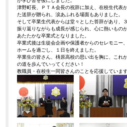
が学び舎を後にしました。
津野町長、ＰＴＡ会長の祝辞に加え、在校生代表
た送辞が贈られ、涙あふれる場面もありました。
そして卒業生代表からは堂々とした答辞があり、
振り返りながらも成長が感じられ、心に熱いもの
あたたかな卒業式となりました。
卒業式後は生徒会企画や保護者からのセレモニー
ホームを過ごし、１日を終えました。
卒業生の皆さん、梼原高校の思い出を胸に、これ
の道を歩んでいってください！
教職員・在校生一同皆さんのことを応援していま