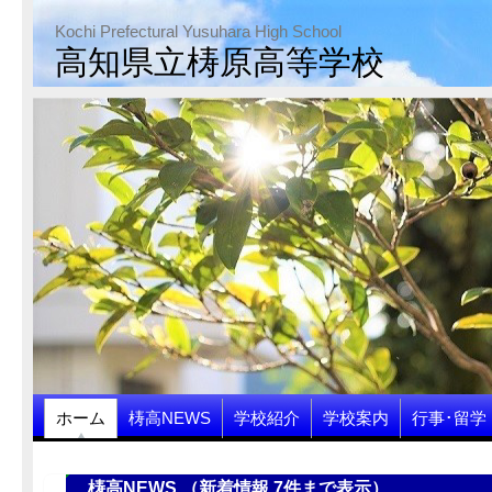
Kochi Prefectural Yusuhara High School
高知県立梼原高等学校
ホーム
梼高NEWS
学校紹介
学校案内
行事･留学
梼高NEWS （新着情報 7件まで表示）