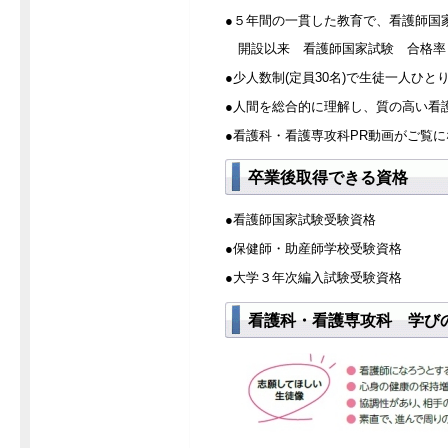
●５年間の一貫した教育で、看護師国
開設以来 看護師国家試験 合格率 
●少人数制(定員30名)で生徒一人ひ
●人間を総合的に理解し、質の高い看
●看護科・看護専攻科PR動画がご覧
卒業後取得できる資格
●看護師国家試験受験資格
●保健師・助産師学校受験資格
●大学３年次編入試験受験資格
看護科・看護専攻科 学び