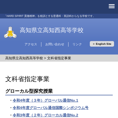
「HARD SPIRIT 貫徹精神」を校訓とする普通科・英語科からなる学校です。
高知県立高知西高等学校
アクセス
お問い合わせ
リンク
＞ English Site
高知県立高知西高等学校
>
文科省指定事業
文科省指定事業
グローカル型探究授業
・
令和4年度（３年）グローバル通信No.1
・
令和4年度グローバル通信国際シンポジウム号
・
令和3年度（２年）グローカル通信No.2