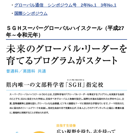
・
グローバル通信 シンポジウム号 2年No.1 3年No.1
・
国際シンポジウム
ＳＧＨスーパーグローバルハイスクール（平成27
年～令和元年）