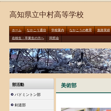
高知県立中村高等学校
ホーム
なかこう通信
学校案内
なかこうの教育
進路実績
在校生・卒業生の方へ
同窓会
美術部
部活動
バドミントン部
剣道部