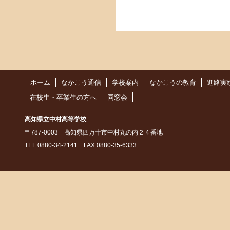
ホーム
なかこう通信
学校案内
なかこうの教育
進路実
在校生・卒業生の方へ
同窓会
高知県立中村高等学校
〒787-0003 高知県四万十市中村丸の内２４番地
TEL 0880-34-2141 FAX 0880-35-6333