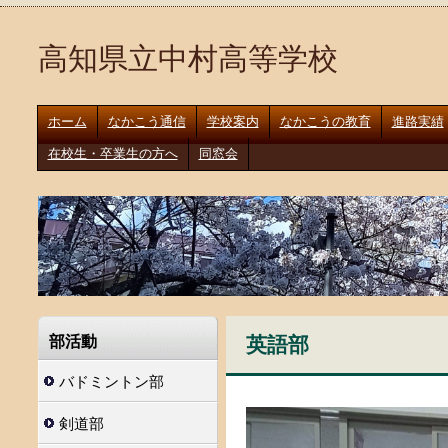
高知県立中村高等学校
ホーム
なかこう通信
学校案内
なかこうの教育
進路実績
在校生・卒業生の方へ
同窓会
英語部
部活動
バドミントン部
剣道部