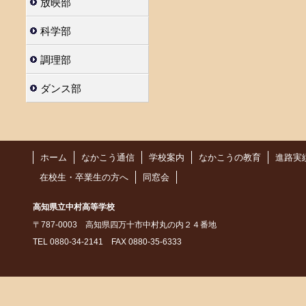
放映部
科学部
調理部
ダンス部
ホーム
なかこう通信
学校案内
なかこうの教育
進路実
在校生・卒業生の方へ
同窓会
高知県立中村高等学校
〒787-0003 高知県四万十市中村丸の内２４番地
TEL 0880-34-2141 FAX 0880-35-6333