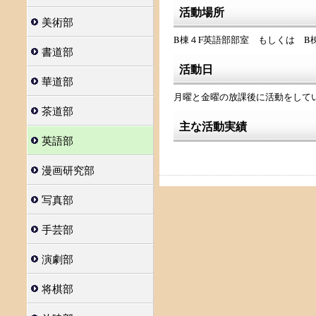
活動場所
美術部
B棟４F英語部部室 もしくは B棟
書道部
活動日
華道部
月曜と金曜の放課後に活動をして
茶道部
主な活動実績
英語部
漫画研究部
写真部
手芸部
演劇部
将棋部