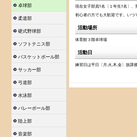
卓球部
現在女子部員5名〔１年生5名〕、
初心者の方でも大歓迎です。いつ
柔道部
活動場所
硬式野球部
体育館３階卓球場
ソフトテニス部
活動日
バスケットボール部
練習日は平日〔月,火,木,金〕放課
サッカー部
弓道部
水泳部
バレーボール部
陸上部
音楽部