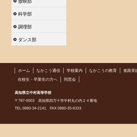
放映部
科学部
調理部
ダンス部
ホーム
なかこう通信
学校案内
なかこうの教育
進路実
在校生・卒業生の方へ
同窓会
高知県立中村高等学校
〒787-0003 高知県四万十市中村丸の内２４番地
TEL 0880-34-2141 FAX 0880-35-6333