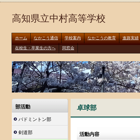
高知県立中村高等学校
ホーム
なかこう通信
学校案内
なかこうの教育
進路実績
在校生・卒業生の方へ
同窓会
卓球部
部活動
バドミントン部
剣道部
活動内容