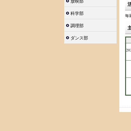
放映部
科学部
毎
調理部
ダンス部
2