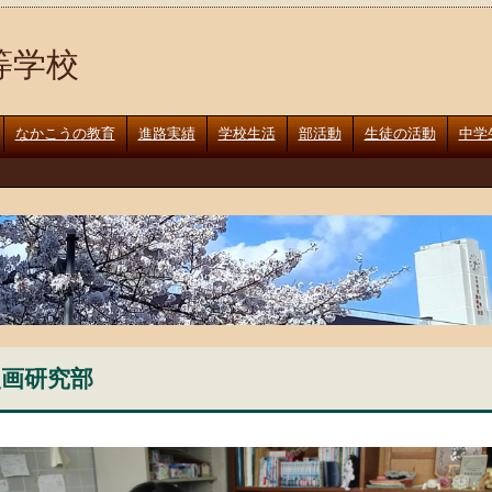
等学校
なかこうの教育
進路実績
学校生活
部活動
生徒の活動
中学
漫画研究部