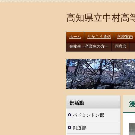
高知県立中村高
ホーム
なかこう通信
学校案内
在校生・卒業生の方へ
同窓会
部活動
バドミントン部
剣道部