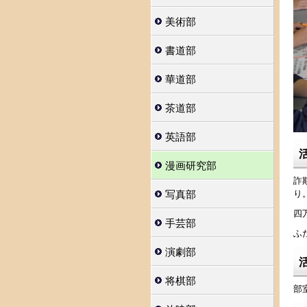
美術部
書道部
華道部
茶道部
英語部
漫画研究部
詐
写真部
り
四
手芸部
ふ
演劇部
将棋部
部