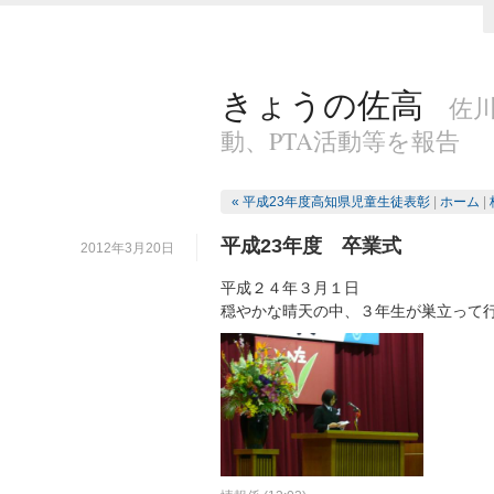
きょうの佐高
佐
動、PTA活動等を報告
« 平成23年度高知県児童生徒表彰
|
ホーム
|
平成23年度 卒業式
2012年3月20日
平成２４年３月１日
穏やかな晴天の中、３年生が巣立って