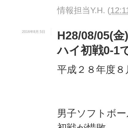
情報担当Y.H.
(
12:1
H28/08/0
2016年8月 5日
ハイ初戦0-1
平成２８年度８
男子ソフトボー
初戦が惜敗