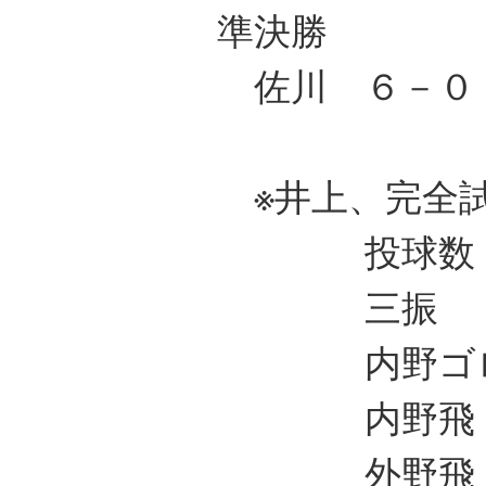
準決勝
佐川 ６－０
※井上、完全
投球数 
三振 
内野ゴロ
内野飛
外野飛