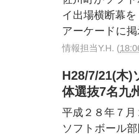
イ出場横断幕を
アーケードに掲
情報担当Y.H.
(
18:0
H28/7/21
体選抜7名九
平成２８年７月
ソフトボール部