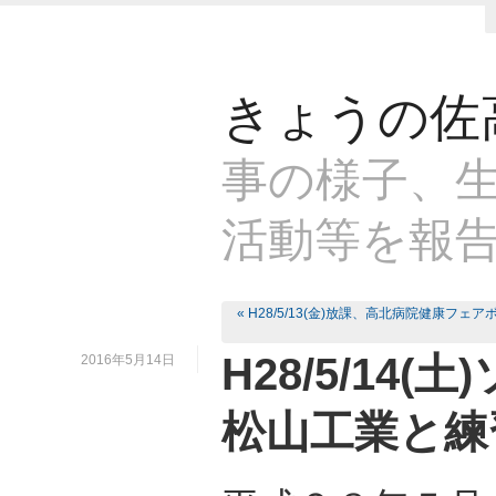
きょうの佐
事の様子、生
活動等を報
« H28/5/13(金)放課、高北病院健康フ
H28/5/14
2016年5月14日
松山工業と練