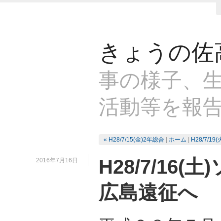
きょうの佐
事の様子、生
活動等を報
« H28/7/15(金)2年総合
|
ホーム
|
H28/7/1
H28/7/16
2016年7月16日
広島遠征へ