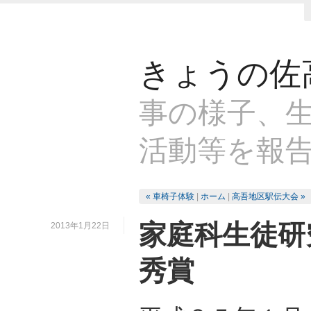
きょうの佐
事の様子、生
活動等を報
« 車椅子体験
|
ホーム
|
高吾地区駅伝大会 »
家庭科生徒研
2013年1月22日
秀賞