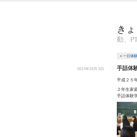
きょ
動、P
« 一日体
手話体
2013年10月 3日
平成２５
２年生家
手話体験