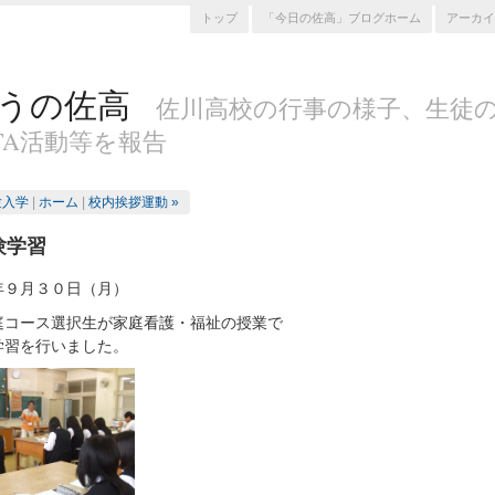
トップ
「今日の佐高」ブログホーム
アーカイ
うの佐高
佐川高校の行事の様子、生徒
TA活動等を報告
験入学
|
ホーム
|
校内挨拶運動 »
験学習
年９月３０日（月）
庭コース選択生が家庭看護・福祉の授業で
学習を行いました。