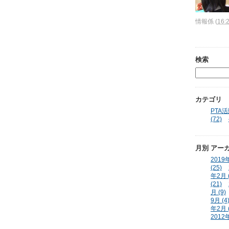
情報係
(
16:
検索
カテゴリ
PTA活動
(72)
月別
アー
2019年
(25)
年2月 (
(21)
月 (9)
9月 (4
年2月 (
2012年