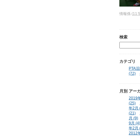
情報係
(
11:
検索
カテゴリ
PTA活動
(72)
月別
アー
2019年
(25)
年2月 (
(21)
月 (9)
9月 (4
年2月 (
2012年