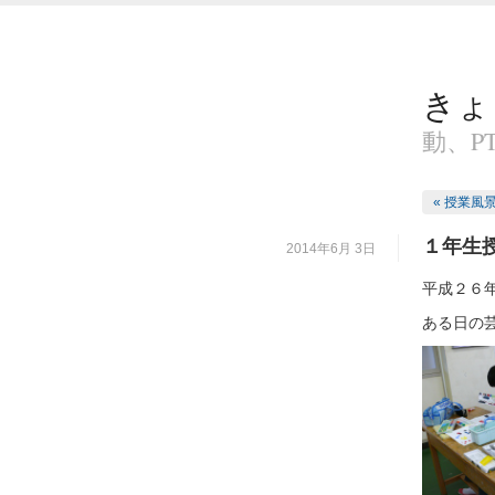
きょ
動、P
« 授業風
１年生
2014年6月 3日
平成２６
ある日の