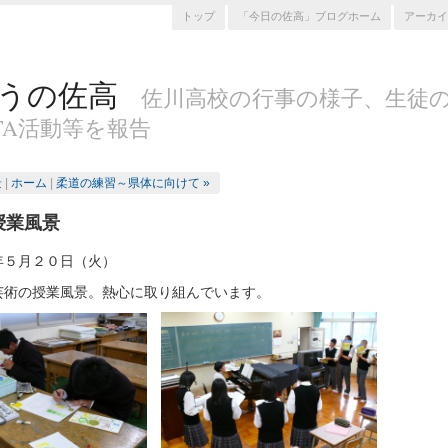
トップ
「今日の佐高」ブログホーム
アーカイ
うの佐高
佐川高校の行事の様子、生徒
TA活動等を報告
景
|
ホーム
|
柔道の練習～県体に向けて »
授業風景
年５月２０日（火）
芸術の授業風景。熱心に取り組んでいます。