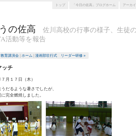
トップ
「今日の佐高」ブログホーム
アーカイ
うの佐高
佐川高校の行事の様子、生徒
TA活動等を報告
ア教育講演会
|
ホーム
|
漫画部壮行式 リーダー研修 »
マッチ
年７月１７日（木）
はうだるような暑さでしたが、
援に完全燃焼しました。