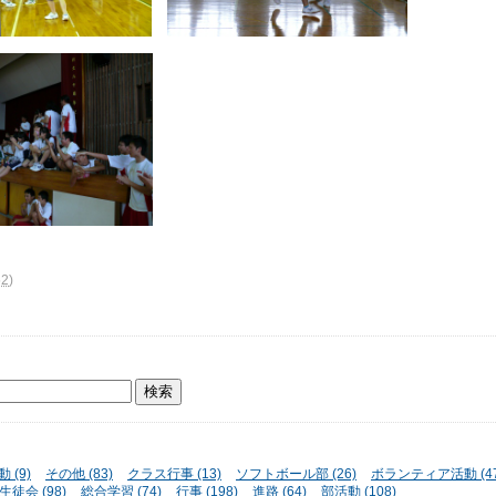
52
)
 (9)
その他 (83)
クラス行事 (13)
ソフトボール部 (26)
ボランティア活動 (47
生徒会 (98)
総合学習 (74)
行事 (198)
進路 (64)
部活動 (108)