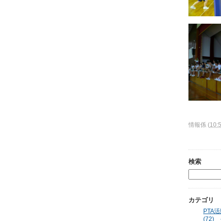
情報係
(
10:
検索
カテゴリ
PTA活動
(72)