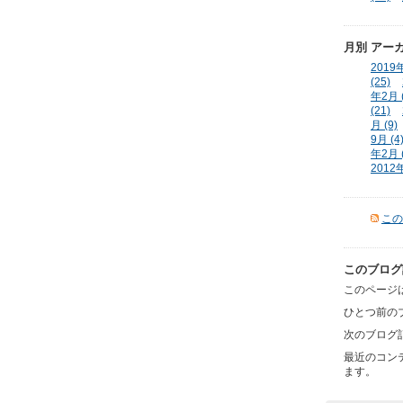
月別
アー
2019年
(25)
年2月 (
(21)
月 (9)
9月 (4
年2月 (
2012年
この
このブログ
このページは
ひとつ前の
次のブログ
最近のコン
ます。