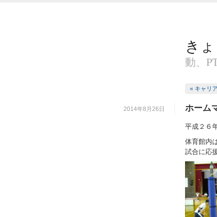
きょ
動、P
« キャリ
ホーム
2014年8月26日
平成２６
体育館内
試合に応