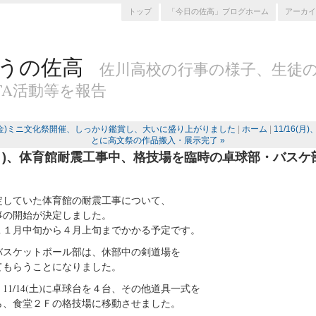
トップ
「今日の佐高」ブログホーム
アーカイ
うの佐高
佐川高校の行事の様子、生徒
TA活動等を報告
/13(金)ミニ文化祭開催、しっかり鑑賞し、大いに盛り上がりました
|
ホーム
|
11/16(月
とに高文祭の作品搬入・展示完了 »
6(月)、体育館耐震工事中、格技場を臨時の卓球部・バス
定していた体育館の耐震工事について、
事の開始が決定しました。
１１月中旬から４月上旬までかかる予定です。
バスケットボール部は、休部中の剣道場を
てもらうことになりました。
11/14(土)に卓球台を４台、その他道具一式を
ら、食堂２Ｆの格技場に移動させました。