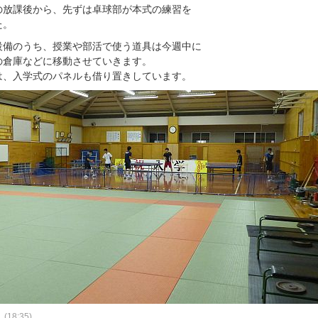
(月)の放課後から、先ずは卓球部が本式の練習を
た。
設備のうち、授業や部活で使う道具は今週中に
の倉庫などに移動させていきます。
は、入学式のパネルも借り置きしています。
.
(
18:35
)