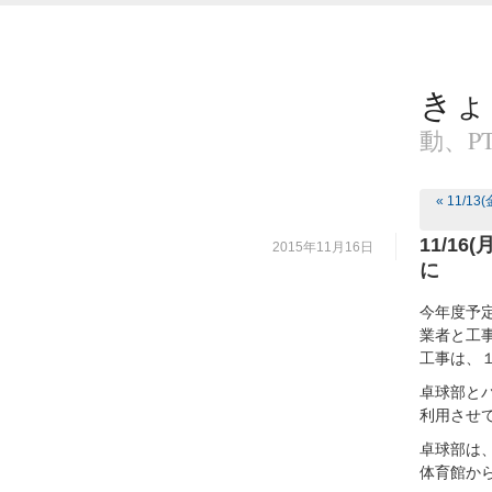
きょ
動、P
« 11
11/1
2015年11月16日
に
今年度予
業者と工
工事は、
卓球部と
利用させ
卓球部は、
体育館か