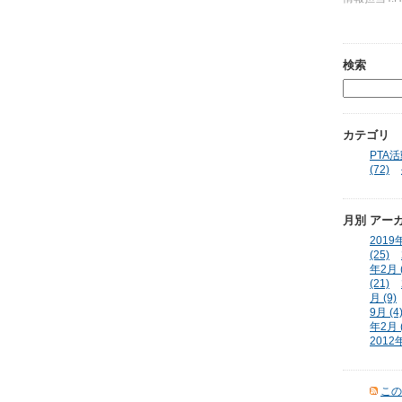
検索
カテゴリ
PTA活動
(72)
月別
アー
2019年
(25)
年2月 (
(21)
月 (9)
9月 (4
年2月 (
2012年
この