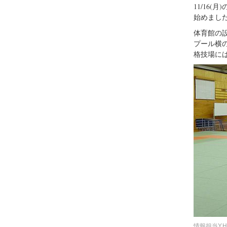
11/16
始めまし
体育館の
プール横
格技場に
情報担当Y.H