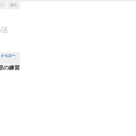
ブ
購読
の活
)、かるぽー
ケ部の練習