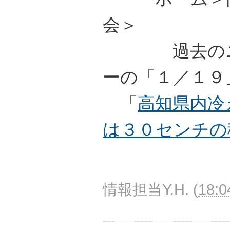
会＞
過去のニュ
ーの「１／１９
「
高知県内冷
は３０センチの
情報担当Y.H.
(
18:0