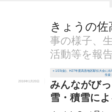
きょうの佐
事の様子、生
活動等を報
« 1/15(金)、H27年度高吾地区駅伝大会に出
生徒
みんながびっくり
2016年1月20日
雪・積雪によ