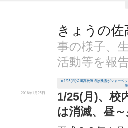
きょうの佐
事の様子、生
活動等を報
« 1/25(月)佐川高校近辺は残雪がシャー
生
1/25(月)
2016年1月25日
は消滅、昼～