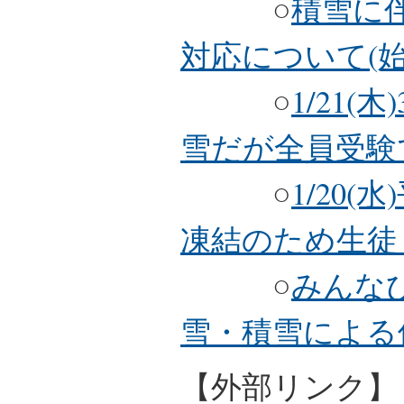
○
積雪に伴
対応について(
○
1/21
雪だが全員受験
○
1/20
凍結のため生徒
○
みんなび
雪・積雪による
【外部リンク】