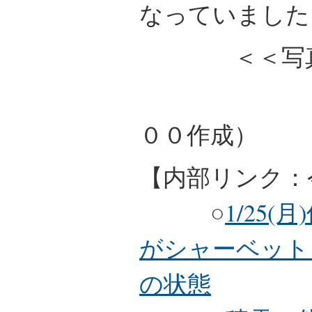
なっていました
＜＜写真は
（
００作成）
【内部リンク：
○
1/25
がシャーベット
の状態