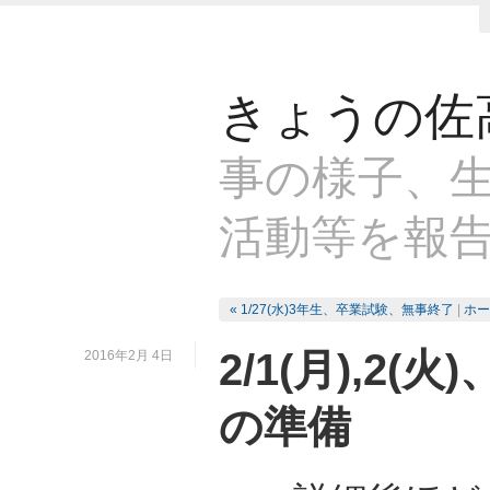
きょうの佐
事の様子、生
活動等を報
« 1/27(水)3年生、卒業試験、無事終了
|
ホー
2/1(月),2
2016年2月 4日
の準備