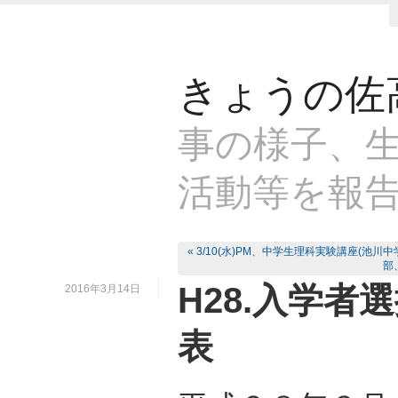
きょうの佐
事の様子、生
活動等を報
« 3/10(水)PM、中学生理科実験講座(池川
部
H28.入学者
2016年3月14日
表