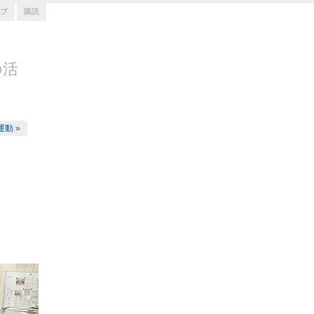
ブ
購読
の活
運動 »