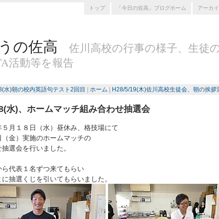
トップ
「今日の佐高」ブログホーム
アーカイ
うの佐高
佐川高校の行事の様子、生徒
TA活動等を報告
5/18(水)朝の校内英語句テスト2回目
|
ホーム
|
H28/5/19(木)佐川高校生徒会、朝の挨拶
5/18(水)、ホームマッチ組み合わせ抽選会
年５月１８日（水）昼休み、格技場にて
日（金）実施のホームマッチの
せ抽選会を行いました。
から代表１名ずつ来てもらい
とに抽選くじを引いてもらいました。