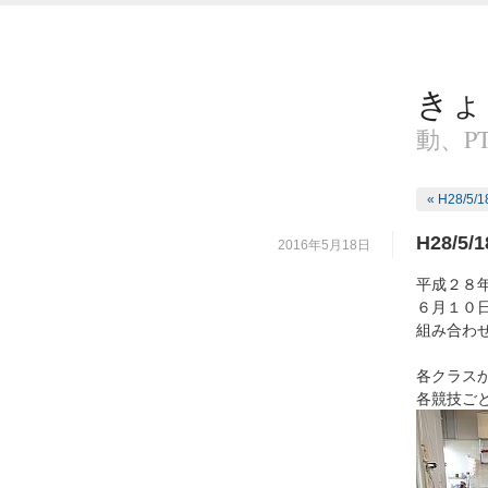
きょ
動、P
« H28/
H28/
2016年5月18日
平成２８
６月１０
組み合わ
各クラス
各競技ご