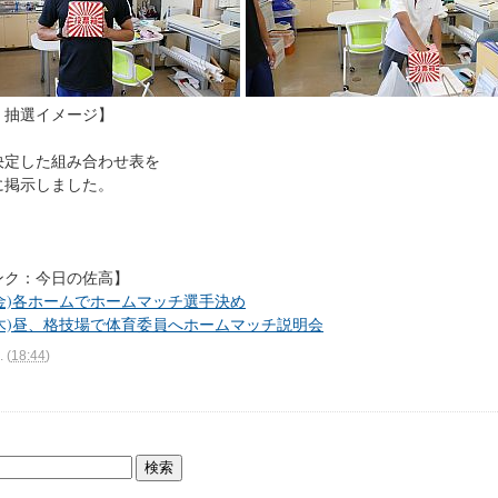
・抽選イメージ】
決定した組み合わせ表を
に掲示しました。
ンク：今日の佐高】
3(金)各ホームでホームマッチ選手決め
2(木)昼、格技場で体育委員へホームマッチ説明会
.
(
18:44
)