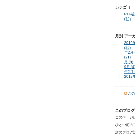
カテゴリ
PTA活動
(72)
月別
アー
2019年
(25)
年2月 (
(21)
月 (9)
9月 (4
年2月 (
2012年
この
このブログ
このページは
ひとつ前の
次のブログ