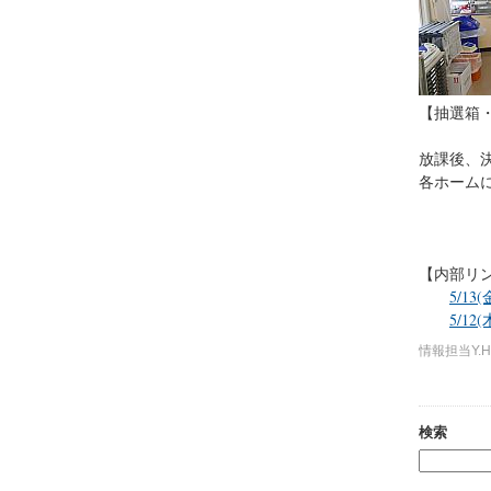
【抽選箱
放課後、
各ホーム
【内部リ
5/1
5/1
情報担当Y.H
検索