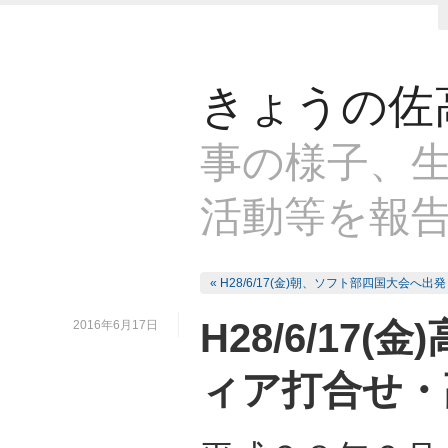
きょうの佐
事の様子、生
活動等を報
« H28/6/17(金)朝、ソフト部四国大会へ出発
H28/6/17
2016年6月17日
ィア打合せ・