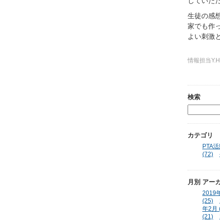
していた
生徒の感
家でも作
よい刺激
（
情報担当Y.H
検索
カテゴリ
PTA活動
(72)
月別
アー
2019年
(25)
年2月 (
(21)