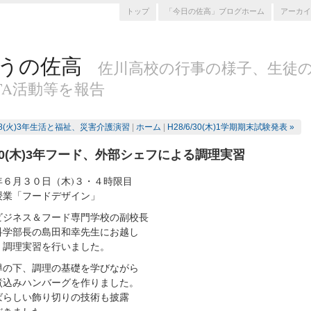
トップ
「今日の佐高」ブログホーム
アーカイ
うの佐高
佐川高校の行事の様子、生徒
TA活動等を報告
6/28(火)3年生活と福祉、災害介護演習
|
ホーム
|
H28/6/30(木)1学期期末試験発表 »
6/30(木)3年フード、外部シェフによる調理実習
年６月３０日（木)３・４時限目
授業「フードデザイン」
ビジネス＆フード専門学校の副校長
科学部長の島田和幸先生にお越し
、調理実習を行いました。
導の下、調理の基礎を学びながら
煮込みハンバーグを作りました。
ばらしい飾り切りの技術も披露