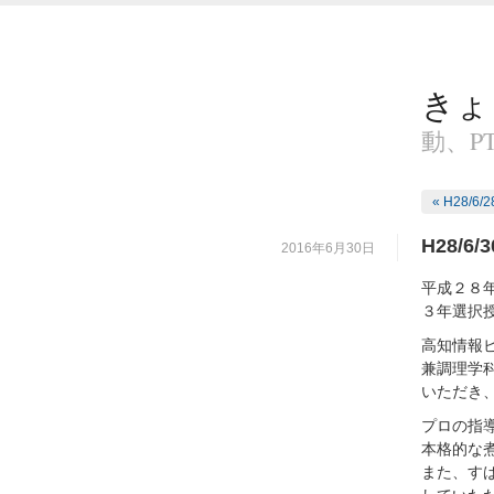
きょ
動、P
« H28/
H28/
2016年6月30日
平成２８
３年選択
高知情報
兼調理学
いただき
プロの指
本格的な
また、す