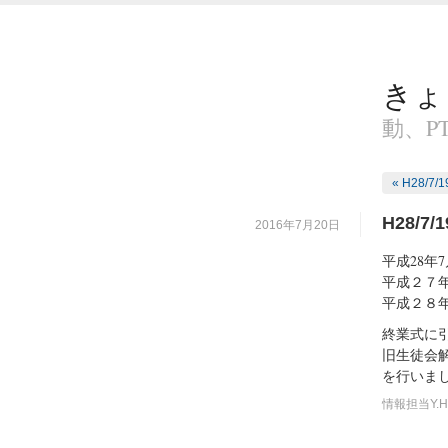
きょ
動、P
« H28/7
H28/
2016年7月20日
平成28年
平成２７
平成２８
終業式に
旧生徒会
を行いま
情報担当Y.H