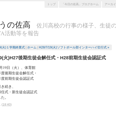
トップ
「今日の佐高」ブログホーム
アーカイ
うの佐高
佐川高校の行事の様子、生徒
TA活動等を報告
/19(火)１学期終業式
|
ホーム
|
H28/7/19(火)ソフトボール部インターハイ壮行式 »
7/19(火)H27後期生徒会解任式・H28前期生徒会認証式
7月19日（火）、体育館
年度後期生徒会解任式・
年度前期生徒会認証式
引き続き、
解任式・新生徒会認証式
した。
.
(
18:40
)