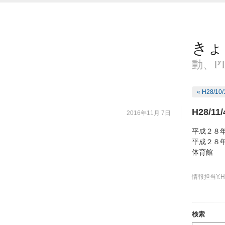
きょ
動、P
« H28/1
H28/1
2016年11月 7日
平成２８
平成２８
体育館
情報担当Y.H
検索