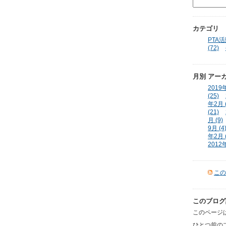
カテゴリ
PTA活動
(72)
月別
アー
2019年
(25)
年2月 (
(21)
月 (9)
9月 (4
年2月 (
2012年
この
このブログ
このページは
ひとつ前の