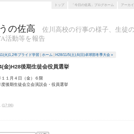
トップ
「今日の佐高」ブログホーム
アーカイ
うの佐高
佐川高校の行事の様子、生徒
TA活動等を報告
0/11(火)1,2年プライド学習
|
ホーム
|
H28/11/5(土),6(日)卓球部冬季大会 »
1/4(金)H28後期生徒会役員選挙
年１１月４日（金）６限
年度後期生徒会立会演説会・役員選挙
.
(
17:06
)