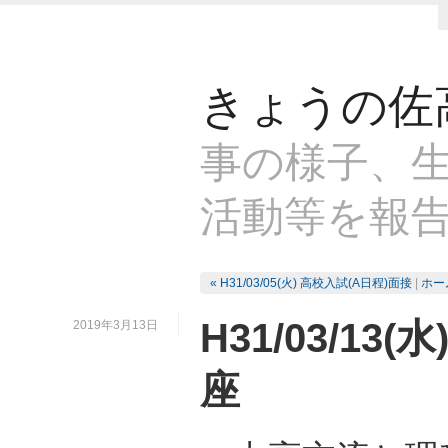
きょうの佐
事の様子、生
活動等を報
« H31/03/05(火) 高校入試(A日程)面接
|
ホー
H31/03/1
2019年3月13日
座